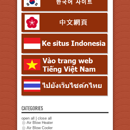
CATEGORIES
open all
|
close all
Air Blow Heater
Air Blow Cooler