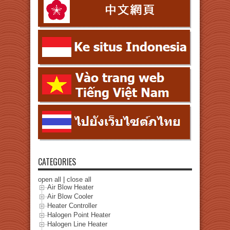
CATEGORIES
open all
|
close all
Air Blow Heater
Air Blow Cooler
Heater Controller
Halogen Point Heater
Halogen Line Heater