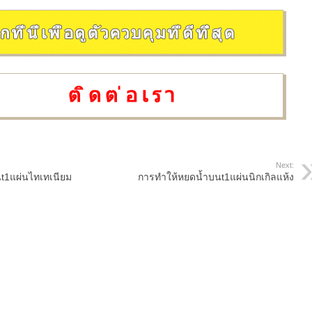
Next:
t1แผ่นไทเทเนียม
การทำให้หยดน้ำบนt1แผ่นนิกเกิลแห้ง