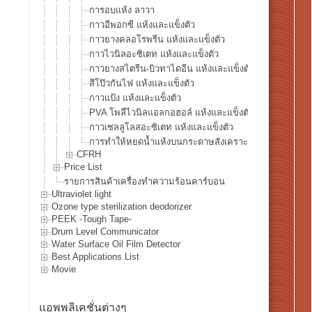
การอบแห้ง ลาวา
กาวอีพอกซี แห้งและแข็งตัว
กาวยางคลอโรพรีน แห้งและแข็งตัว
กาวไวนิลอะซิเตท แห้งและแข็งตัว
กาวยางสไตรีน-บิวทาไดอีน แห้งและแข็งตัว
สีโป๊วกันไฟ แห้งและแข็งตัว
กาวแป้ง แห้งและแข็งตัว
PVA โพลีไวนิลแอลกอฮอล์ แห้งและแข็งตัว
กาวเซลลูโลสอะซิเตท แห้งและแข็งตัว
การทำให้หยดน้ำแห้งบนกระดาษสังเคราะห์ YUPO®
CFRH
Price List
รายการสินค้าเครื่องทำความร้อนคาร์บอน
Ultraviolet light
Ozone type sterilization deodorizer
PEEK -Tough Tape-
Drum Level Communicator
Water Surface Oil Film Detector
Best Applications List
Movie
แอพพลิเคชั่นต่างๆ