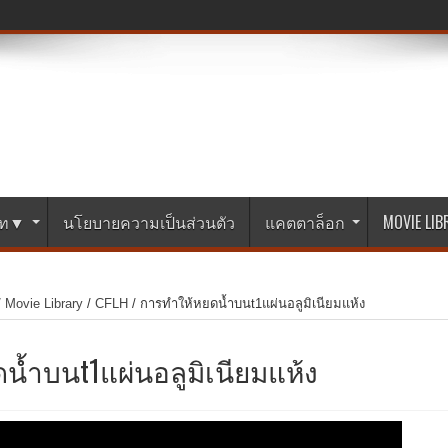
ษัท▼
นโยบายความเป็นส่วนตัว
แคตตาล็อก
MOVIE LI
/
Movie Library
/
CFLH
/
การทำให้หยดน้ำบนt1แผ่นอลูมิเนียมแห้ง
น้ำบนt1แผ่นอลูมิเนียมแห้ง