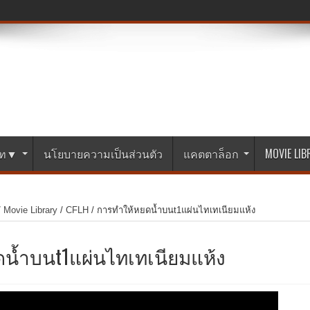
ษัท▼
นโยบายความเป็นส่วนตัว
แคตตาล็อก
MOVIE LI
/
Movie Library
/
CFLH
/
การทำให้หยดน้ำบนt1แผ่นไทเทเนียมแห้ง
น้ำบนt1แผ่นไทเทเนียมแห้ง