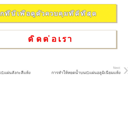
Next:
1แผ่นสังกะสีแห้ง
การทำให้หยดน้ำบนt1แผ่นอลูมิเนียมแห้ง