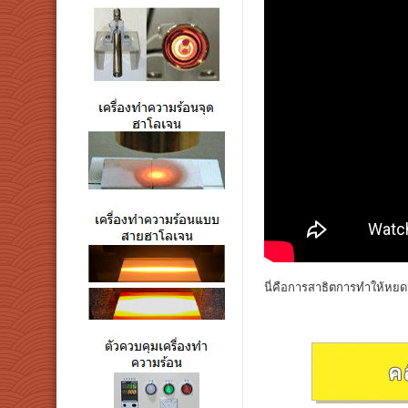
นี่คือการสาธิตการทำให้หย