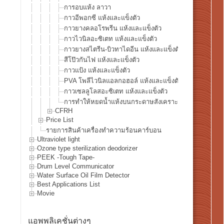
การอบแห้ง ลาวา
กาวอีพอกซี แห้งและแข็งตัว
กาวยางคลอโรพรีน แห้งและแข็งตัว
กาวไวนิลอะซิเตท แห้งและแข็งตัว
กาวยางสไตรีน-บิวทาไดอีน แห้งและแข็งตัว
สีโป๊วกันไฟ แห้งและแข็งตัว
กาวแป้ง แห้งและแข็งตัว
PVA โพลีไวนิลแอลกอฮอล์ แห้งและแข็งตัว
กาวเซลลูโลสอะซิเตท แห้งและแข็งตัว
การทำให้หยดน้ำแห้งบนกระดาษสังเคราะห์ YUPO®
CFRH
Price List
รายการสินค้าเครื่องทำความร้อนคาร์บอน
Ultraviolet light
Ozone type sterilization deodorizer
PEEK -Tough Tape-
Drum Level Communicator
Water Surface Oil Film Detector
Best Applications List
Movie
แอพพลิเคชั่นต่างๆ