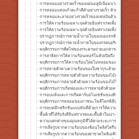
การหลอมอย่างรวดเร็วของแผ่นอลูมิเนียมบาง ด้วยการให
การหลอมแท่งแก้วตะกั่วสีดำอย่างรวดเร็ว ด้วยการให้ควา
การหลอมละลายอย่างรวดเร็วของแท่งเงินด้วยการให้ความร้
การให้ความร้อนเฉพาะจุดด้วยอินฟราเรดเพื่อการหลอมละล
การให้ความร้อนเฉพาะจุดด้วยอินฟราเรดเพื่อการหลอมละล
ปรากฏการณ์การคายน้ำภายในของบอแรกซ์ด้วยการให้ควา
ปรากฏการณ์การคายน้ำภายในของกรดบอริกด้วยการให้คว
พฤติกรรมการติดไฟของกระดาษถ่ายเอกสารด้วยการให้คว
การสาธิตการให้ความร้อนเทอร์โมคัปเปิลถึง 1300°C ด้ว
พฤติกรรมการให้ความร้อนโดยไม่หลอมของแผ่นอะลูมิเนี
การสลายตัวทางความร้อนของใบซากุระด้วยอินฟราเรดเฉ
พฤติกรรมการสลายตัวด้วยความร้อนของไม้ภายในหลอดท
พฤติกรรมการสลายตัวด้วยความร้อนของไม้ไผ่ภายในหลอ
พฤติกรรมการเกิดฟองและการสลายตัวด้วยความร้อนของกั
การอบแห้งและการเกิดคาร์บอไนเซชันของทิชชู่เปียกใน
พฤติกรรมการหลอมของภาชนะโพลีโพรพิลีน (PP) จากการ
การลบหมึกฟริกชันแบบทันทีด้วยการให้ความร้อนอินฟราเ
พื้นผิวที่ได้รับรังสีอินฟราเรดและพื้นผิวในเงา— การทด
ความแตกต่างของอุณหภูมิที่ได้ตามระยะการฉายในกระบ
การเสียรูปจากความร้อนของช้อนโพลิสไตรีนด้วยการให้คว
การเสียรูปจากความร้อนของฝาขวดโพลิเอทิลีนด้วยการให้