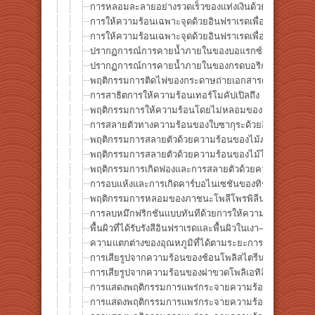
การหลอมละลายอย่างรวดเร็วของแท่งเงินด้วยการให้ความร้
การให้ความร้อนเฉพาะจุดด้วยอินฟราเรดเพื่อการหลอมละล
การให้ความร้อนเฉพาะจุดด้วยอินฟราเรดเพื่อการหลอมละล
ปรากฏการณ์การคายน้ำภายในของบอแรกซ์ด้วยการให้ควา
ปรากฏการณ์การคายน้ำภายในของกรดบอริกด้วยการให้คว
พฤติกรรมการติดไฟของกระดาษถ่ายเอกสารด้วยการให้คว
การสาธิตการให้ความร้อนเทอร์โมคัปเปิลถึง 1300°C ด้ว
พฤติกรรมการให้ความร้อนโดยไม่หลอมของแผ่นอะลูมิเนี
การสลายตัวทางความร้อนของใบซากุระด้วยอินฟราเรดเฉ
พฤติกรรมการสลายตัวด้วยความร้อนของไม้ภายในหลอดท
พฤติกรรมการสลายตัวด้วยความร้อนของไม้ไผ่ภายในหลอ
พฤติกรรมการเกิดฟองและการสลายตัวด้วยความร้อนของกั
การอบแห้งและการเกิดคาร์บอไนเซชันของทิชชู่เปียกใน
พฤติกรรมการหลอมของภาชนะโพลีโพรพิลีน (PP) จากการ
การลบหมึกฟริกชันแบบทันทีด้วยการให้ความร้อนอินฟราเ
พื้นผิวที่ได้รับรังสีอินฟราเรดและพื้นผิวในเงา— การทด
ความแตกต่างของอุณหภูมิที่ได้ตามระยะการฉายในกระบ
การเสียรูปจากความร้อนของช้อนโพลิสไตรีนด้วยการให้คว
การเสียรูปจากความร้อนของฝาขวดโพลิเอทิลีนด้วยการให้
การแสดงพฤติกรรมการแพร่กระจายความร้อนของแผ่นอะลูม
การแสดงพฤติกรรมการแพร่กระจายความร้อนของแผ่นไทเท