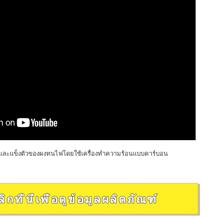
้งและแข็งตัวของผงทนไฟโดยใช้เครื่องทำความร้อนแบบคาร์บอน