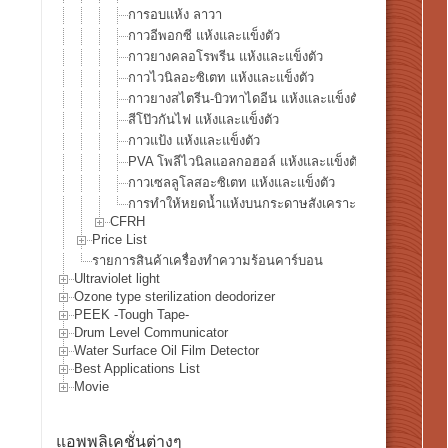
การอบแห้ง ลาวา
กาวอีพอกซี แห้งและแข็งตัว
กาวยางคลอโรพรีน แห้งและแข็งตัว
กาวไวนิลอะซิเตท แห้งและแข็งตัว
กาวยางสไตรีน-บิวทาไดอีน แห้งและแข็งตัว
สีโป๊วกันไฟ แห้งและแข็งตัว
กาวแป้ง แห้งและแข็งตัว
PVA โพลีไวนิลแอลกอฮอล์ แห้งและแข็งตัว
กาวเซลลูโลสอะซิเตท แห้งและแข็งตัว
การทำให้หยดน้ำแห้งบนกระดาษสังเคราะห์ YUPO®
CFRH
Price List
รายการสินค้าเครื่องทำความร้อนคาร์บอน
Ultraviolet light
Ozone type sterilization deodorizer
PEEK -Tough Tape-
Drum Level Communicator
Water Surface Oil Film Detector
Best Applications List
Movie
แอพพลิเคชั่นต่างๆ