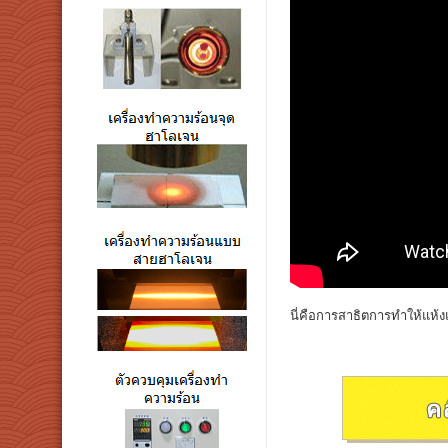
นี่คือการสาธิตการทำให้แห