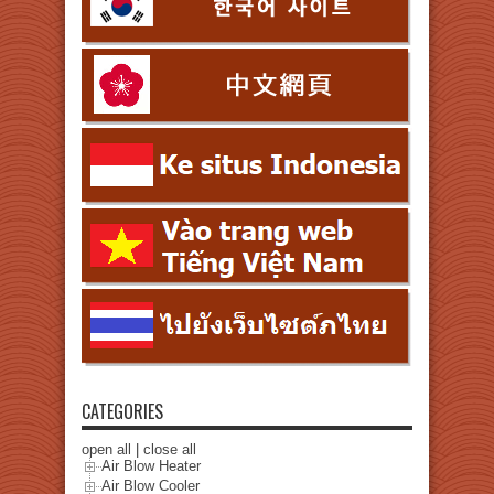
CATEGORIES
open all
|
close all
Air Blow Heater
Air Blow Cooler