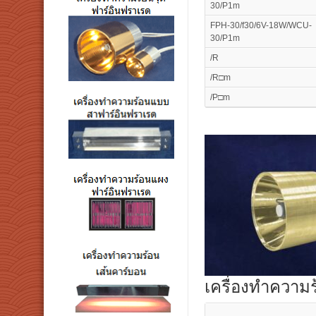
30/P1m
FPH-30/f30/6V-18W/WCU-
30/P1m
/R
/R□m
/P□m
เครื่องทำความ