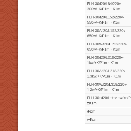
FLH-30/f20/L84/220v-
300w/+K/P1m・K1m
FLH-30/f20/L152/220v-
550w/+K/P1m・K1m
FLH-30A/f20/L152/220v-
650w/+K/P1m・K1m
FLH-30W/f20/L152/220v-
650w/+K/P1m・K1m
FLH-30/f20/L318/220v-
1kw/+K/P1m・K1m
FLH-30A/f20/L318/220v-
1.3kw/+K/P1m・K1m
FLH-30W/f20/L318/220v-
1.3w/+K/P1m・K1m
FLH-30□/f20/L□/□v-□w/+□
□K1m
/P□m
/+K□m