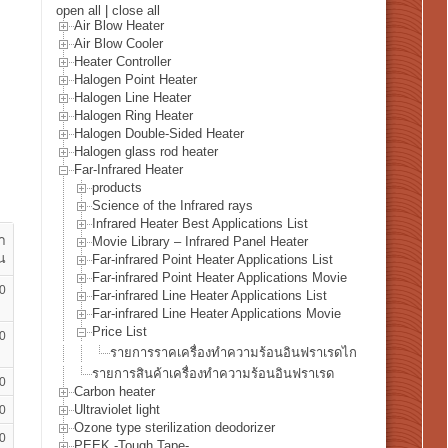
open all
|
close all
Air Blow Heater
Air Blow Cooler
Heater Controller
Halogen Point Heater
Halogen Line Heater
Halogen Ring Heater
Halogen Double-Sided Heater
Halogen glass rod heater
Far-Infrared Heater
products
Science of the Infrared rays
Infrared Heater Best Applications List
า
Movie Library – Infrared Panel Heater
น
Far-infrared Point Heater Applications List
Far-infrared Point Heater Applications Movie
0
Far-infrared Line Heater Applications List
Far-infrared Line Heater Applications Movie
Price List
0
รายการราคเครื่องทำความร้อนอินฟราเรดไกล
รายการสินค้าเครื่องทำความร้อนอินฟราเรด
0
Carbon heater
Ultraviolet light
0
Ozone type sterilization deodorizer
0
PEEK -Tough Tape-