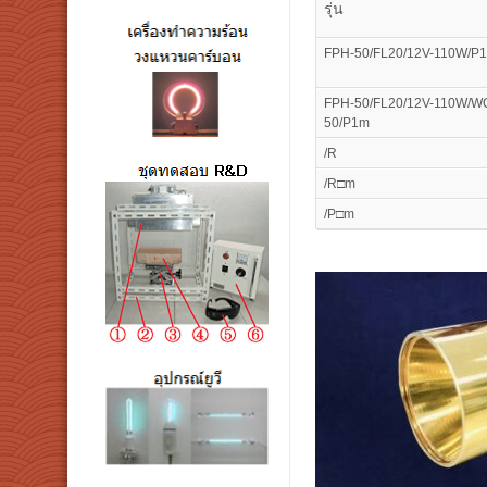
รุ่น
FPH-50/FL20/12V-110W/P
FPH-50/FL20/12V-110W/W
50/P1m
/R
/R□m
/P□m