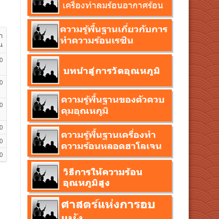
า
น
0
0
0
0
0
0