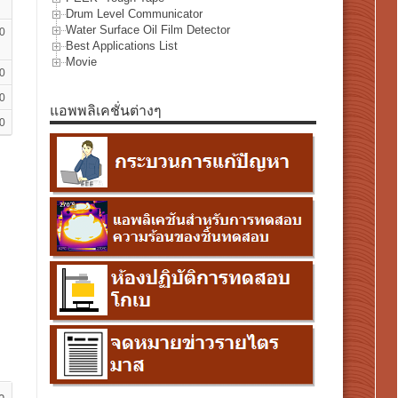
Drum Level Communicator
Water Surface Oil Film Detector
0
Best Applications List
Movie
0
0
แอพพลิเคชั่นต่างๆ
0
า