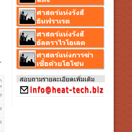
-
า
น
0
0
0